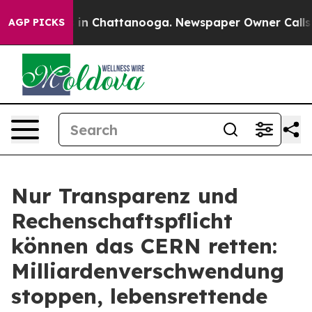
pse
Chaos in Chattanooga. Newspaper Owner Calls the 
AGP PICKS
Nur Transparenz und
Rechenschaftspflicht
können das CERN retten:
Milliardenverschwendung
stoppen, lebensrettende