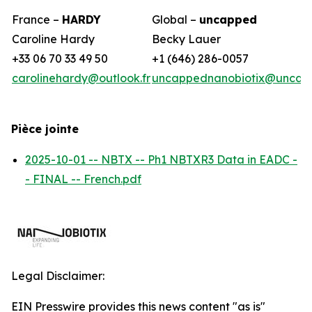
France –
HARDY
Global –
uncapped
Caroline Hardy
Becky Lauer
+33 06 70 33 49 50
+1 (646) 286-0057
carolinehardy@outlook.fr
uncappednanobiotix@uncap
Pièce jointe
2025-10-01 -- NBTX -- Ph1 NBTXR3 Data in EADC -
- FINAL -- French.pdf
Legal Disclaimer:
EIN Presswire provides this news content "as is"